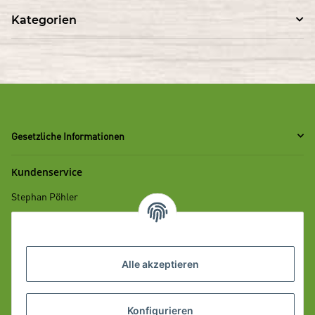
Kategorien
Gesetzliche Informationen
Kundenservice
Stephan Pöhler
Mobil: +49 172 700 98 29
E-Mail: info
albgenuss.de
@
Alle akzeptieren
Informationen
Konfigurieren