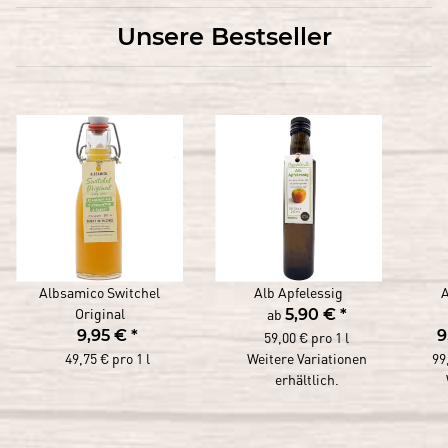
Unsere Bestseller
Albsamico Switchel
Alb Apfelessig
Original
ab
5,90 €
*
9,95 €
*
9
59,00 € pro 1 l
49,75 € pro 1 l
Weitere Variationen
99
erhältlich.