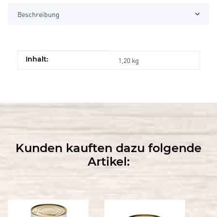
Beschreibung
Produkteigenschaft
Wert
Inhalt:
1,20 kg
Kunden kauften dazu folgende
Artikel: