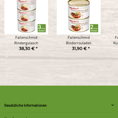
Failenschmid
Failenschmid
F
Rindergulasch
Rinderrouladen
Ku
38,30 €
*
31,90 €
*
Gesetzliche Informationen