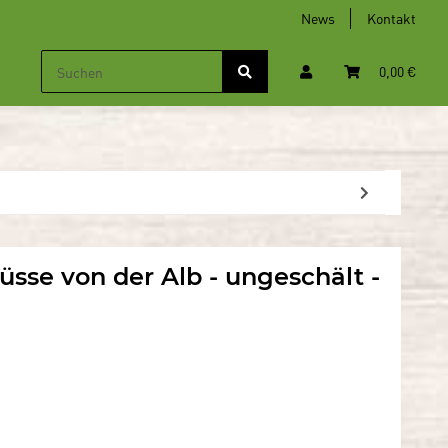
News
Kontakt
0,00 €
nüsse von der Alb - ungeschält -