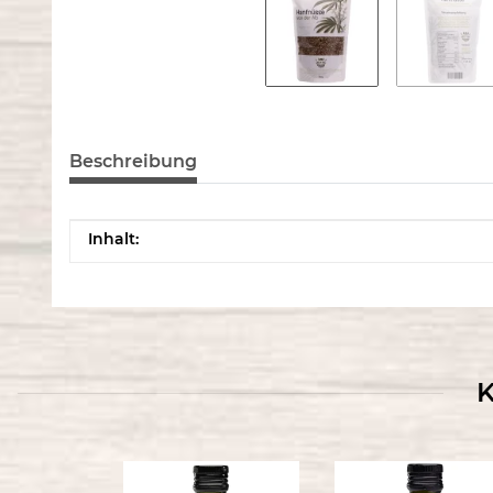
Beschreibung
Produkteigenschaft
Wert
Inhalt:
K