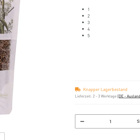
1
2
3
4
5
Knapper Lagerbestand
Lieferzeit:
2 - 3 Werktage
(DE - Auslan
S