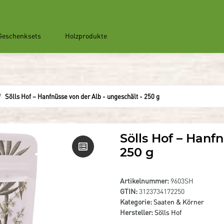
Geschenksets
Holzprodukte
Sölls Hof – Hanfnüsse von der Alb - ungeschält - 250 g
Sölls Hof – Hanf
250 g
Artikelnummer:
9603SH
GTIN:
3123734172250
Kategorie:
Saaten & Körner
Hersteller:
Sölls Hof