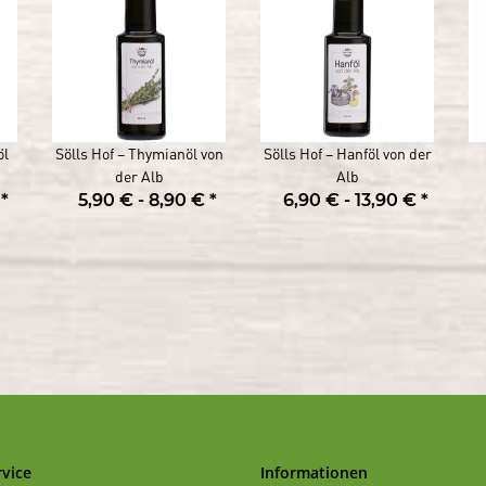
öl
Sölls Hof – Thymianöl von
Sölls Hof – Hanföl von der
der Alb
Alb
€
*
5,90 € -
8,90 €
*
6,90 € -
13,90 €
*
vice
Informationen