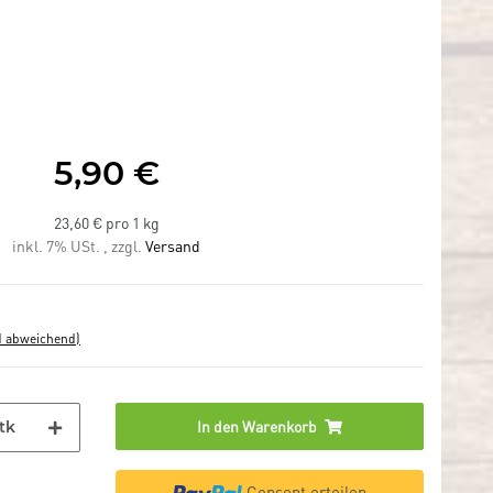
5,90 €
23,60 € pro 1 kg
inkl. 7% USt. , zzgl.
Versand
d abweichend)
In den Warenkorb
tk
Consent erteilen