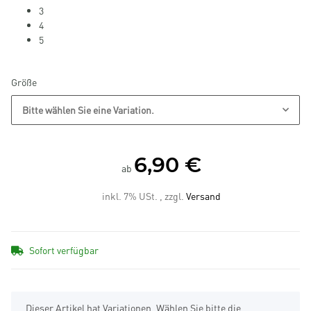
3
4
5
Größe
Bitte wählen Sie eine Variation.
6,90 €
ab
inkl. 7% USt. , zzgl.
Versand
Sofort verfügbar
x
Dieser Artikel hat Variationen. Wählen Sie bitte die