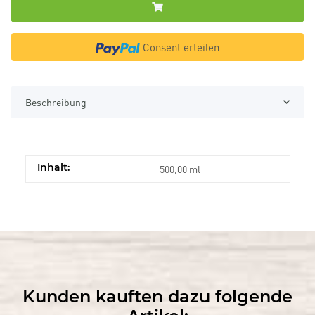
Consent erteilen
Beschreibung
Produkteigenschaft
Wert
Inhalt:
500,00 ml
Kunden kauften dazu folgende